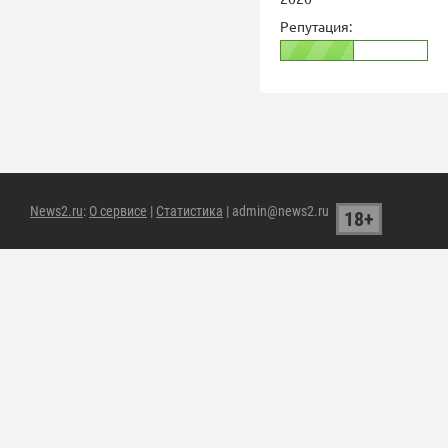
Репутация:
News2.ru
:
О сервисе
|
Статистика
| admin@news2.ru
18+