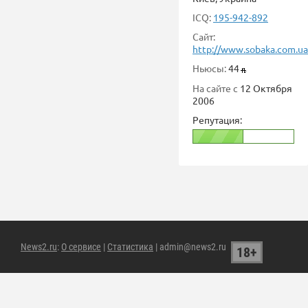
ICQ:
195-942-892
Сайт:
http://www.sobaka.com.ua
Ньюсы:
44
На сайте с
12 Октября
2006
Репутация:
News2.ru
:
О сервисе
|
Статистика
| admin@news2.ru
18+