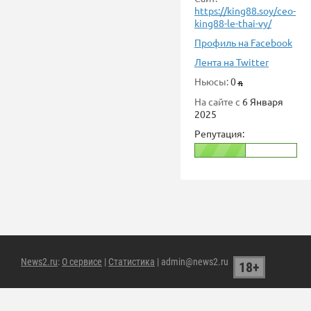
https://king88.soy/ceo-
king88-le-thai-vy/
Профиль на Facebook
Лента на Twitter
Ньюсы:
0
На сайте с
6 Января
2025
Репутация:
News2.ru
:
О сервисе
|
Статистика
| admin@news2.ru
18+