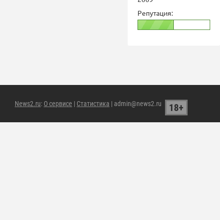
Репутация:
News2.ru
:
О сервисе
|
Статистика
| admin@news2.ru
18+