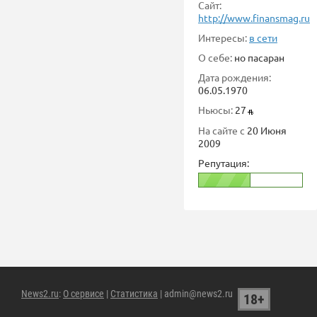
Сайт:
http://www.finansmag.ru
Интересы:
в сети
О себе:
но пасаран
Дата рождения:
06.05.1970
Ньюсы:
27
На сайте с
20 Июня
2009
Репутация:
News2.ru
:
О сервисе
|
Статистика
| admin@news2.ru
18+