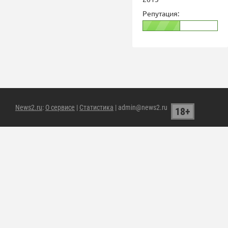
Репутация:
News2.ru
:
О сервисе
|
Статистика
| admin@news2.ru
18+