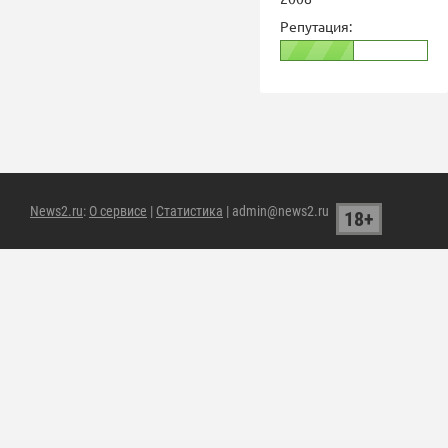
Репутация:
News2.ru
:
О сервисе
|
Статистика
| admin@news2.ru
18+