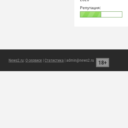
Репутация:
News2.ru
:
О сервисе
|
Статистика
| admin@news2.ru
18+