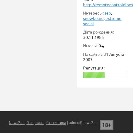
http://remotecontroldino
Интересы:
seo
,
snowboard
,
extreme
,
social
Дата рождения:
30.11.1985
Ньюсы:
0
На сайте с
31 Августа
2007
Репутация:
News2.ru
:
О сервисе
|
Статистика
| admin@news2.ru
18+