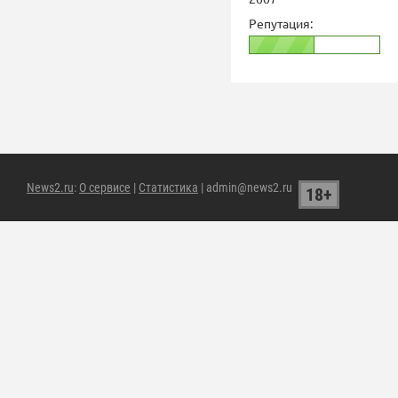
Репутация:
News2.ru
:
О сервисе
|
Статистика
| admin@news2.ru
18+