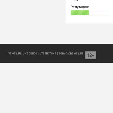
Репутация:
News2.ru
:
О сервисе
|
Статистика
| admin@news2.ru
18+