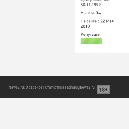
30.11.1999
Ньюсы:
0
На сайте с
22 Мая
2010
Репутация:
News2.ru
:
О сервисе
|
Статистика
| admin@news2.ru
18+