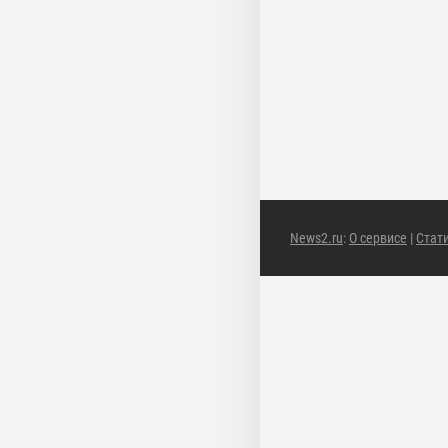
News2.ru
:
О сервисе
|
Стат