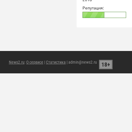
Репутация:
News2.ru
:
О сервисе
|
Статистика
| admin@news2.ru
18+