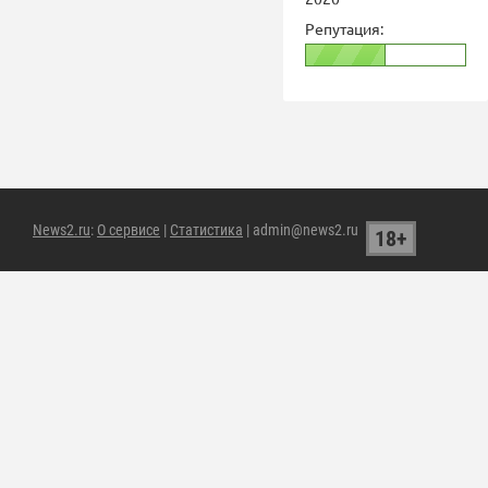
Репутация:
News2.ru
:
О сервисе
|
Статистика
| admin@news2.ru
18+