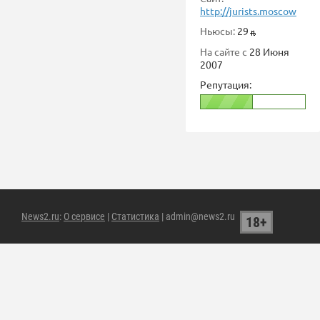
http://jurists.moscow
Ньюсы:
29
На сайте с
28 Июня
2007
Репутация:
News2.ru
:
О сервисе
|
Статистика
| admin@news2.ru
18+