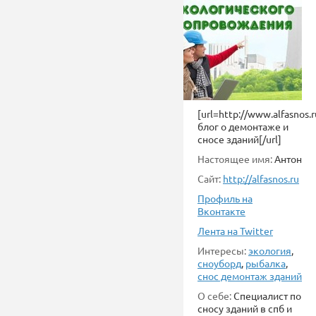
[url=http://www.alfasnos.
блог о демонтаже и
сносе зданий[/url]
Настоящее имя:
Антон
Сайт:
http://alfasnos.ru
Профиль на
Вконтакте
Лента на Twitter
Интересы:
экология
,
сноуборд
,
рыбалка
,
снос демонтаж зданий
О себе:
Специалист по
сносу зданий в спб и