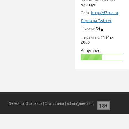
Барнаул
Сайт:
http://47tuc.ru
Лента на Twitter
Ньюсы:
54
На сайте с
11 Мая
2006
Репутация:
News2.ru
:
О сервисе
|
Статистика
| admin@news2.ru
18+