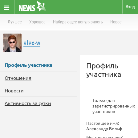
Вход
Лучшее
Хорошее
Набирающее популярность
Новое
alex-w
Профиль
Профиль участника
участника
Отношения
Новости
Только для
Активность за сутки
зарегистрированных
участников
Настоящее имя:
Александр Вольф
Местоположение: