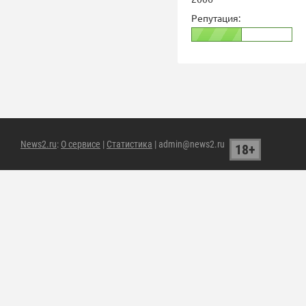
Репутация:
News2.ru
:
О сервисе
|
Статистика
| admin@news2.ru
18+