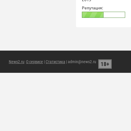
Репутация:
News2.ru
:
О сервисе
|
Статистика
| admin@news2.ru
18+