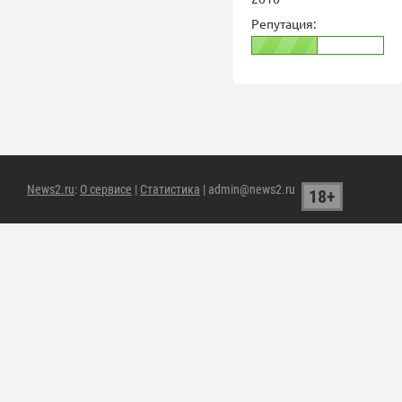
Репутация:
News2.ru
:
О сервисе
|
Статистика
| admin@news2.ru
18+