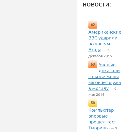
новости:
62
Американские
ВВС ударили
по частям
Асада
— 7
Декабря 2015
Ученые
63
доказали
– нытье жены
загоняет мужа
в могилу
— 9
Мая 2014
50
Компьютер
впервые
прошел тест
Тьюринга
— 9