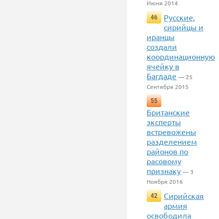
Июня 2014
Русские,
46
сирийцы и
иранцы
создали
координационную
ячейку в
Багдаде
— 25
Сентября 2015
55
Британские
эксперты
встревожены
разделением
районов по
расовому
признаку
— 3
Ноября 2016
Сирийская
42
армия
освободила