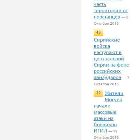
часть
территории от
повстанцев
— 8
Октября 2015
43
Сирийские
войска
наступают в
центральной
Сирии на фоне
российских
авиаударов
— 7
Октября 2015
Жители
39
Мосула
начали
массовые
атаки на
боевиков
ИГИЛ
— 19
Октября 2016