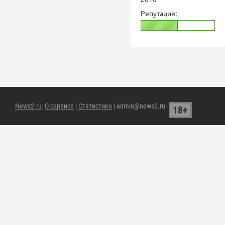
Репутация:
News2.ru
:
О сервисе
|
Статистика
| admin@news2.ru
18+