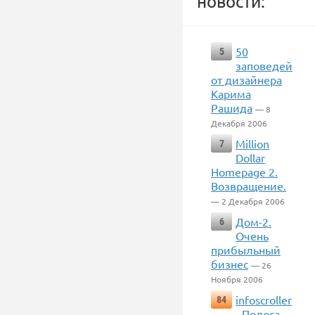
новости:
50
5
заповедей
от дизайнера
Карима
Рашида
— 8
Декабря 2006
Million
7
Dollar
Homepage 2.
Возвращение.
— 2 Декабря 2006
Дом-2.
6
Очень
прибыльный
бизнес
— 26
Ноября 2006
infoscroller
84
- Полоса