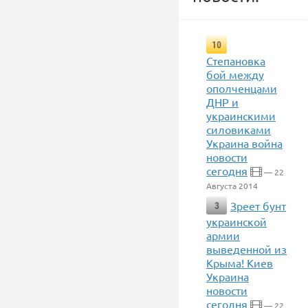
10
Степановка
бой между
ополченцами
ДНР и
украинскими
силовиками
Украина война
новости
сегодня
— 22
Августа 2014
Зреет бунт
3
украинской
армии
выведенной из
Крыма! Киев
Украина
новости
сегодня
— 22