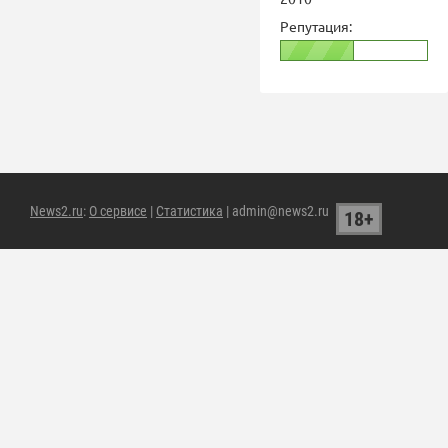
Репутация:
News2.ru
:
О сервисе
|
Статистика
| admin@news2.ru
18+