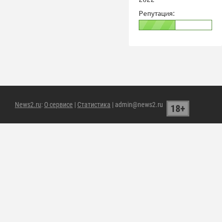
Репутация:
News2.ru
:
О сервисе
|
Статистика
| admin@news2.ru
18+