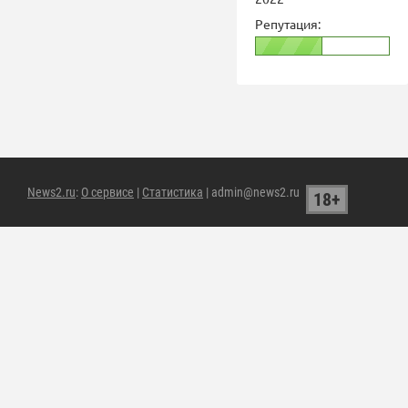
Репутация:
News2.ru
:
О сервисе
|
Статистика
| admin@news2.ru
18+