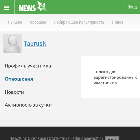
Вход
Лучшее
Хорошее
Набирающее популярность
Новое
TaurusN
Профиль участника
Только для
зарегистрированных
Отношения
участников
Новости
Активность за сутки
News2.ru
:
О сервисе
|
Статистика
| admin@news2.ru