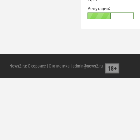
Репутация:
News2.ru
:
О сервисе
|
Статистика
| admin@news2.ru
18+