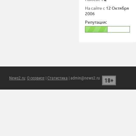
На сайте с
12 Октября
2006
Репутация:
News2.ru
:
О сервисе
|
Статистика
| admin@news2.ru
18+