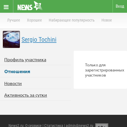
Вход
Лучшее
Хорошее
Набирающее популярность
Новое
Sergio Tochini
Профиль участника
Только для
зарегистрированных
Отношения
участников
Новости
Активность за сутки
News2.ru
:
О сервисе
|
Статистика
| admin@news2.ru