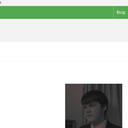
И
Вход