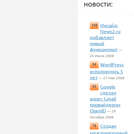
новости:
Инсайд:
108
News2.ru
добавляет
новый
функционал
—
24 Июля 2008
WordPress
94
исполнилось 5
лет
— 27 Мая 2008
Google
95
сделал
адрес Gmail
провайдером
OpenID
— 29
Октября 2008
Создан
78
международный