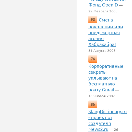
Фонд OpenID
—
29 Февраля 2008
Смена
93
поколений или
предсмертная
агония
Хабрахабра?
—
31 Августа 2008
76
Корпоративные
секреты
уплывают на
бесплатную
почту Gmail
—
16 Января 2007
86
SlangDictionary.ru
- проект от
создателя
News2.ru
— 26