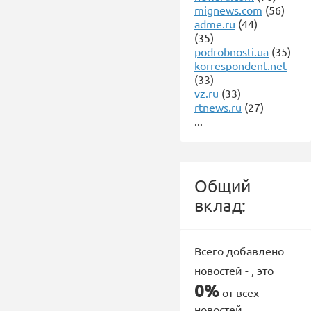
mignews.com
(56)
adme.ru
(44)
(35)
podrobnosti.ua
(35)
korrespondent.net
(33)
vz.ru
(33)
rtnews.ru
(27)
...
Общий
вклад:
Всего добавлено
новостей -
, это
0%
от всех
новостей.