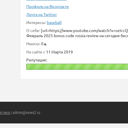
Профиль на Вконтакте
Лента на Twitter
Интересы:
baseball
О себе:
[url=https://www.youtube.com/watch?v=ozIcc
Февраль 2025 bonus code russia review на сегодня бес
Ньюсы:
0
На сайте с
11 Марта 2019
Репутация:
истика
| admin@news2.ru