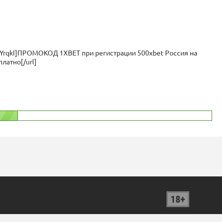
QYrqkI]ПРОМОКОД 1XBET при регистрации 500xbet Россия на
платно[/url]
18+