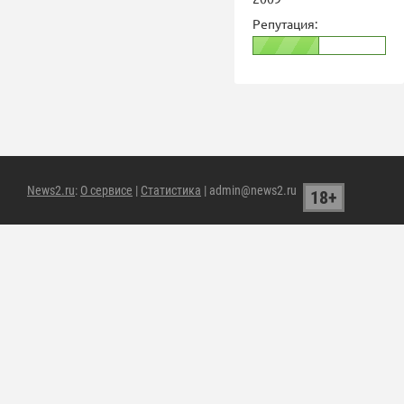
Репутация:
News2.ru
:
О сервисе
|
Статистика
| admin@news2.ru
18+