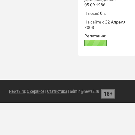
05.09.1986
Ньюсы:
0
На сайте с
22 Апреля
2008
Репутация:
News2.ru
:
О сервисе
|
Статистика
| admin@news2.ru
18+