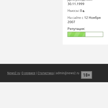
30.11.1999
Ньюсы:
0
На сайте с
12 Ноября
2007
Репутация:
News2.ru
:
О сервисе
|
Статистика
| admin@news2.ru
18+