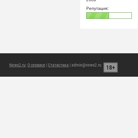
Репутация:
News2.ru
:
О сервисе
|
Статистика
| admin@news2.ru
18+