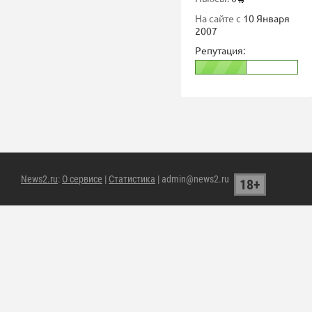
На сайте с
10 Января
2007
Репутация:
News2.ru
:
О сервисе
|
Статистика
| admin@news2.ru
18+