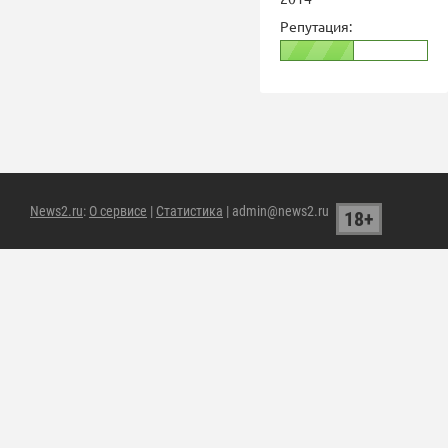
Репутация:
News2.ru
:
О сервисе
|
Статистика
| admin@news2.ru
18+