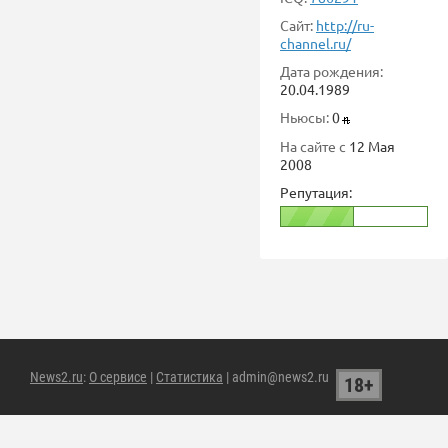
Сайт:
http://ru-
channel.ru/
Дата рождения:
20.04.1989
Ньюсы:
0
На сайте с
12 Мая
2008
Репутация:
News2.ru
:
О сервисе
|
Статистика
| admin@news2.ru
18+