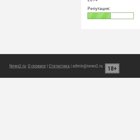
Репутация:
News2.ru
:
О сервисе
|
Статистика
| admin@news2.ru
18+