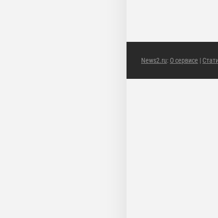
News2.ru
:
О сервисе
|
Стат