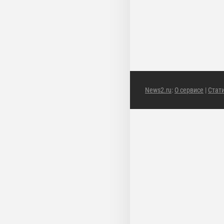
News2.ru
:
О сервисе
|
Стат