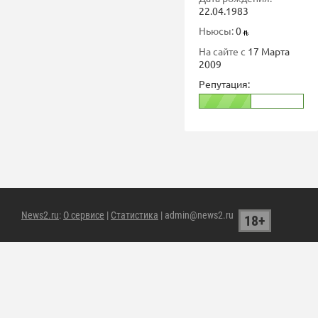
22.04.1983
Ньюсы:
0
На сайте с
17 Марта
2009
Репутация:
News2.ru
:
О сервисе
|
Статистика
| admin@news2.ru
18+