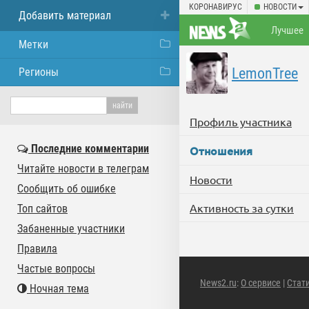
КОРОНАВИРУС
НОВОСТИ
Добавить материал
Лучшее
Метки
LemonTree
Регионы
Профиль участника
Последние комментарии
Отношения
Читайте новости в телеграм
Новости
Сообщить об ошибке
Активность за сутки
Топ сайтов
Забаненные участники
Правила
Частые вопросы
News2.ru
:
О сервисе
|
Стат
Ночная тема