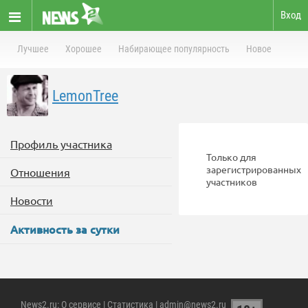
Вход
Лучшее
Хорошее
Набирающее популярность
Новое
LemonTree
Профиль участника
Только для
зарегистрированных
Отношения
участников
Новости
Активность за сутки
News2.ru
:
О сервисе
|
Статистика
| admin@news2.ru