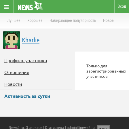
Вход
Лучшее
Хорошее
Набирающее популярность
Новое
Kharlie
Профиль участника
Только для
зарегистрированных
Отношения
участников
Новости
Активность за сутки
News2.ru
:
О сервисе
|
Статистика
| admin@news2.ru