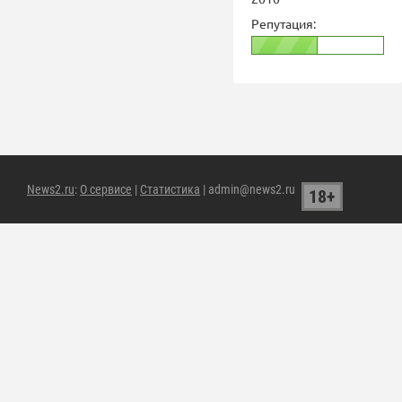
Репутация:
News2.ru
:
О сервисе
|
Статистика
| admin@news2.ru
18+